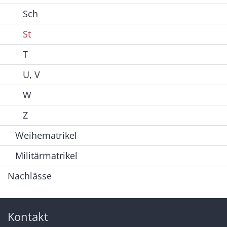
Sch
St
T
U, V
W
Z
Weihematrikel
Militärmatrikel
Nachlässe
Kontakt