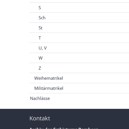
S
Sch
St
T
U, V
W
Z
Weihematrikel
Militärmatrikel
Nachlässe
Kontakt