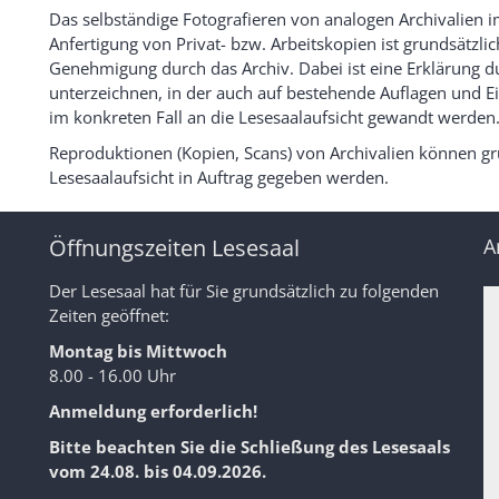
Das selbständige Fotografieren von analogen Archivalien 
Anfertigung von Privat- bzw. Arbeitskopien ist grundsätzli
Genehmigung durch das Archiv. Dabei ist eine Erklärung d
unterzeichnen, in der auch auf bestehende Auflagen und E
im konkreten Fall an die Lesesaalaufsicht gewandt werden
Reproduktionen (Kopien, Scans) von Archivalien können gru
Lesesaalaufsicht in Auftrag gegeben werden.
Öffnungszeiten Lesesaal
A
Der Lesesaal hat für Sie grundsätzlich zu folgenden
Zeiten geöffnet:
Montag bis Mittwoch
8.00 - 16.00 Uhr
Anmeldung erforderlich!
Bitte beachten Sie die Schließung des Lesesaals
vom 24.08. bis 04.09.2026.