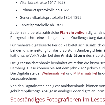
Vikariatsextrakte 1617-1628
Ordinariatsprotokolle ab 1822
Generalvikariatsprotokolle 1824-1892,
Kapitelsprotokolle ab 1821
Zudem sind bereits zahlreiche
Pfarrchroniken
digital ein
Pfarrgeschichte eine sehr gehaltvolle Quellengattung darst
Für mehrere digitalisierte Periodika bietet sich zusätzlich d
bei der Kirchenzeitung für das Erzbistum Bamberg
„Heinr
katholische Volk“) oder bei den
Amtsblättern
des Erzbist
Die „Lesesaaldatenbank“ beinhaltet weiterhin die historis
Bamberg. Diese können Sie seit dem Jahr 2022 jedoch auch
Die Digitalisate der
Weihematrikel
und
Militärmatrikel
find
Lesesaalrechnern.
Von den Digitalisaten der „Lesesaaldatenbank“ können vo
gebührenpflichtige Abzüge in analoger oder digitaler For
Sebständiges Fotografieren im Lese