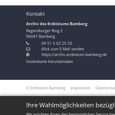
Kontakt
Archiv des Erzbistums Bamberg
Regensburger Ring 2
96047
Bamberg
09 51 5 02 25 20
Klick zum E-Mail senden
https://archiv.erzbistum-bamberg.de
Visitenkarte herunterladen
© Erzbistum Bamberg
Impressum
Datenschut
Ihre Wahlmöglichkeiten bezügl
Wir möchten Ihnen den bestmöglichen Service bie